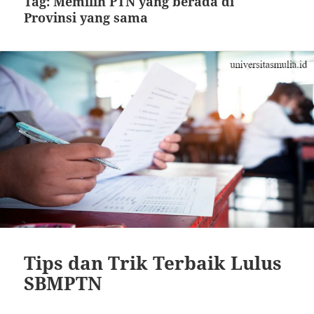
Tag:
Memilih PTN yang berada di
Provinsi yang sama
Tips dan Trik Terbaik Lulus
SBMPTN