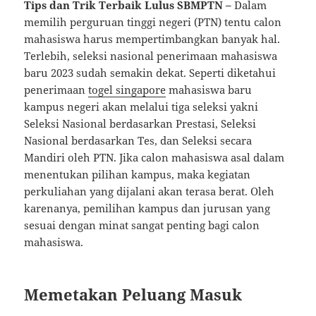
Tips dan Trik Terbaik Lulus SBMPTN –
Dalam
memilih perguruan tinggi negeri (PTN) tentu calon
mahasiswa harus mempertimbangkan banyak hal.
Terlebih, seleksi nasional penerimaan mahasiswa
baru 2023 sudah semakin dekat. Seperti diketahui
penerimaan
togel singapore
mahasiswa baru
kampus negeri akan melalui tiga seleksi yakni
Seleksi Nasional berdasarkan Prestasi, Seleksi
Nasional berdasarkan Tes, dan Seleksi secara
Mandiri oleh PTN. Jika calon mahasiswa asal dalam
menentukan pilihan kampus, maka kegiatan
perkuliahan yang dijalani akan terasa berat. Oleh
karenanya, pemilihan kampus dan jurusan yang
sesuai dengan minat sangat penting bagi calon
mahasiswa.
Memetakan Peluang Masuk