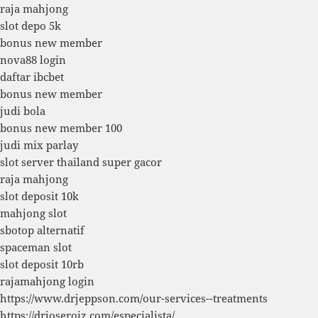
raja mahjong
slot depo 5k
bonus new member
nova88 login
daftar ibcbet
bonus new member
judi bola
bonus new member 100
judi mix parlay
slot server thailand super gacor
raja mahjong
slot deposit 10k
mahjong slot
sbotop alternatif
spaceman slot
slot deposit 10rb
rajamahjong login
https://www.drjeppson.com/our-services--treatments
https://drjoseroiz.com/especialista/