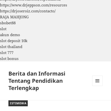
https://www.drjeppson.com/resources
https://drjoseroiz.com/contacto/
RAJA MAHJONG
sbobet88
slot
akun demo
slot deposit 10k
slot thailand
slot 777
slot bonus
Berita dan Informasi
Tentang Pendidikan
Terlengkap
MENU
DAN
WIDGET
ISTIMEWA