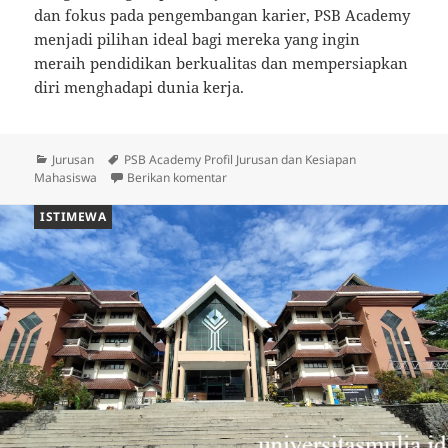
dan fokus pada pengembangan karier, PSB Academy
menjadi pilihan ideal bagi mereka yang ingin
meraih pendidikan berkualitas dan mempersiapkan
diri menghadapi dunia kerja.
Kategori
Tag
Jurusan
PSB Academy Profil Jurusan dan Kesiapan
untuk PSB Academy Profil Jurusan dan
Mahasiswa
Berikan komentar
ISTIMEWA