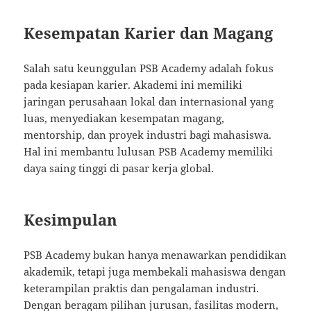
Kesempatan Karier dan Magang
Salah satu keunggulan PSB Academy adalah fokus
pada kesiapan karier. Akademi ini memiliki
jaringan perusahaan lokal dan internasional yang
luas, menyediakan kesempatan magang,
mentorship, dan proyek industri bagi mahasiswa.
Hal ini membantu lulusan PSB Academy memiliki
daya saing tinggi di pasar kerja global.
Kesimpulan
PSB Academy bukan hanya menawarkan pendidikan
akademik, tetapi juga membekali mahasiswa dengan
keterampilan praktis dan pengalaman industri.
Dengan beragam pilihan jurusan, fasilitas modern,