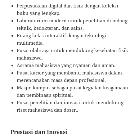
Perpustakaan digital dan fisik dengan koleksi
buku yang lengkap.
Laboratorium modern untuk penelitian di bidang
teknik, kedokteran, dan sains.
Ruang kelas interaktif dengan teknologi
multimedia.
Pusat olahraga untuk mendukung kesehatan fisik
mahasiswa.
Asrama mahasiswa yang nyaman dan aman.
Pusat karier yang membantu mahasiswa dalam
merencanakan masa depan profesional.
Masjid kampus sebagai pusat kegiatan keagamaan
dan pembinaan spiritual.
Pusat penelitian dan inovasi untuk mendukung
riset mahasiswa dan dosen.
Prestasi dan Inovasi