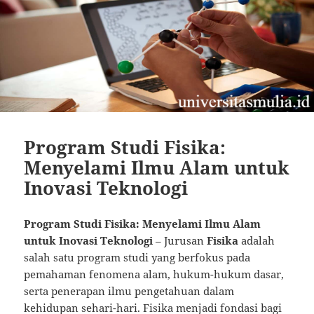
Program Studi Fisika:
Menyelami Ilmu Alam untuk
Inovasi Teknologi
Program Studi Fisika: Menyelami Ilmu Alam
untuk Inovasi Teknologi
– Jurusan
Fisika
adalah
salah satu program studi yang berfokus pada
pemahaman fenomena alam, hukum-hukum dasar,
serta penerapan ilmu pengetahuan dalam
kehidupan sehari-hari. Fisika menjadi fondasi bagi