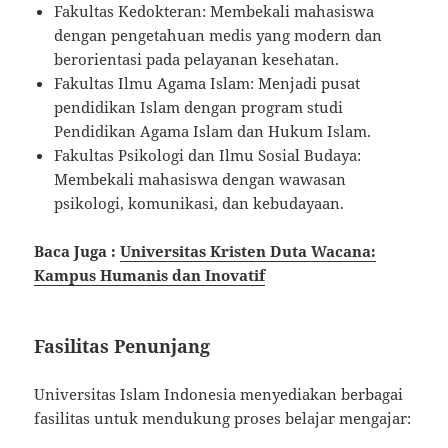
Fakultas Kedokteran: Membekali mahasiswa
dengan pengetahuan medis yang modern dan
berorientasi pada pelayanan kesehatan.
Fakultas Ilmu Agama Islam: Menjadi pusat
pendidikan Islam dengan program studi
Pendidikan Agama Islam dan Hukum Islam.
Fakultas Psikologi dan Ilmu Sosial Budaya:
Membekali mahasiswa dengan wawasan
psikologi, komunikasi, dan kebudayaan.
Baca Juga :
Universitas Kristen Duta Wacana:
Kampus Humanis dan Inovatif
Fasilitas Penunjang
Universitas Islam Indonesia menyediakan berbagai
fasilitas untuk mendukung proses belajar mengajar: