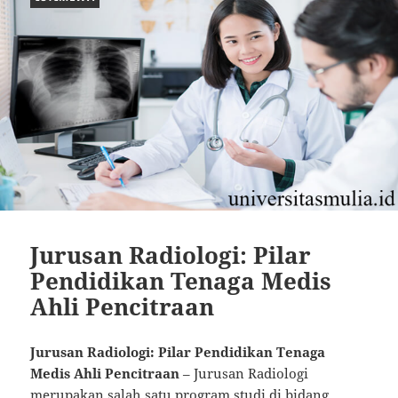
Jurusan Radiologi: Pilar
Pendidikan Tenaga Medis
Ahli Pencitraan
Jurusan Radiologi: Pilar Pendidikan Tenaga
Medis Ahli Pencitraan
– Jurusan Radiologi
merupakan salah satu program studi di bidang