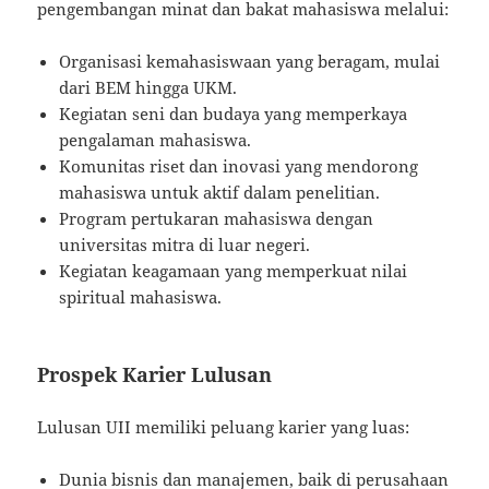
pengembangan minat dan bakat mahasiswa melalui:
Organisasi kemahasiswaan yang beragam, mulai
dari BEM hingga UKM.
Kegiatan seni dan budaya yang memperkaya
pengalaman mahasiswa.
Komunitas riset dan inovasi yang mendorong
mahasiswa untuk aktif dalam penelitian.
Program pertukaran mahasiswa dengan
universitas mitra di luar negeri.
Kegiatan keagamaan yang memperkuat nilai
spiritual mahasiswa.
Prospek Karier Lulusan
Lulusan UII memiliki peluang karier yang luas:
Dunia bisnis dan manajemen, baik di perusahaan