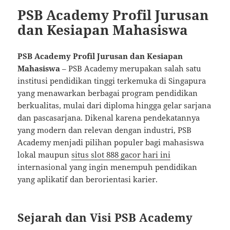
PSB Academy Profil Jurusan
dan Kesiapan Mahasiswa
PSB Academy Profil Jurusan dan Kesiapan
Mahasiswa
– PSB Academy merupakan salah satu
institusi pendidikan tinggi terkemuka di Singapura
yang menawarkan berbagai program pendidikan
berkualitas, mulai dari diploma hingga gelar sarjana
dan pascasarjana. Dikenal karena pendekatannya
yang modern dan relevan dengan industri, PSB
Academy menjadi pilihan populer bagi mahasiswa
lokal maupun
situs slot 888 gacor hari ini
internasional yang ingin menempuh pendidikan
yang aplikatif dan berorientasi karier.
Sejarah dan Visi PSB Academy