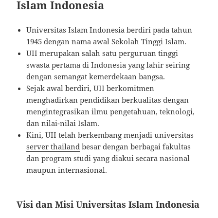
Islam Indonesia
Universitas Islam Indonesia berdiri pada tahun
1945 dengan nama awal Sekolah Tinggi Islam.
UII merupakan salah satu perguruan tinggi
swasta pertama di Indonesia yang lahir seiring
dengan semangat kemerdekaan bangsa.
Sejak awal berdiri, UII berkomitmen
menghadirkan pendidikan berkualitas dengan
mengintegrasikan ilmu pengetahuan, teknologi,
dan nilai-nilai Islam.
Kini, UII telah berkembang menjadi universitas
server thailand
besar dengan berbagai fakultas
dan program studi yang diakui secara nasional
maupun internasional.
Visi dan Misi Universitas Islam Indonesia