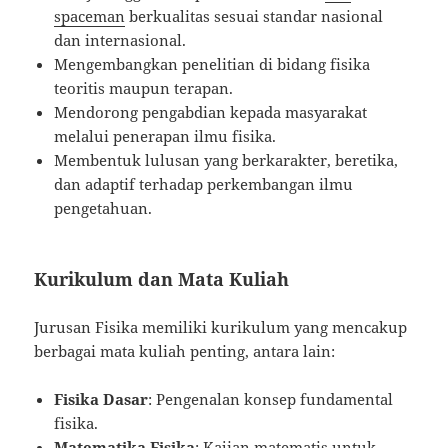
spaceman
berkualitas sesuai standar nasional
dan internasional.
Mengembangkan penelitian di bidang fisika
teoritis maupun terapan.
Mendorong pengabdian kepada masyarakat
melalui penerapan ilmu fisika.
Membentuk lulusan yang berkarakter, beretika,
dan adaptif terhadap perkembangan ilmu
pengetahuan.
Kurikulum dan Mata Kuliah
Jurusan Fisika memiliki kurikulum yang mencakup
berbagai mata kuliah penting, antara lain:
Fisika Dasar
: Pengenalan konsep fundamental
fisika.
Matematika Fisika
: Kajian matematis untuk