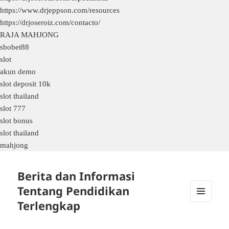
https://www.drjeppson.com/resources
https://drjoseroiz.com/contacto/
RAJA MAHJONG
sbobet88
slot
akun demo
slot deposit 10k
slot thailand
slot 777
slot bonus
slot thailand
mahjong
Berita dan Informasi
Tentang Pendidikan
Terlengkap
MENU
DAN
WIDGET