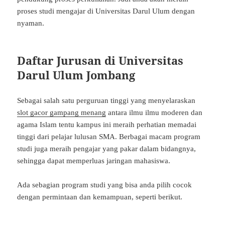
proses studi mengajar di Universitas Darul Ulum dengan
nyaman.
Daftar Jurusan di Universitas
Darul Ulum Jombang
Sebagai salah satu perguruan tinggi yang menyelaraskan
slot gacor gampang menang
antara ilmu ilmu moderen dan
agama Islam tentu kampus ini meraih perhatian memadai
tinggi dari pelajar lulusan SMA. Berbagai macam program
studi juga meraih pengajar yang pakar dalam bidangnya,
sehingga dapat memperluas jaringan mahasiswa.
Ada sebagian program studi yang bisa anda pilih cocok
dengan permintaan dan kemampuan, seperti berikut.