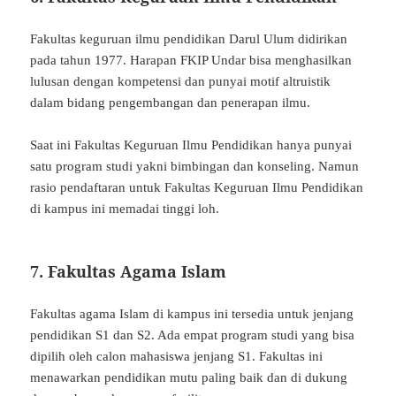
Fakultas keguruan ilmu pendidikan Darul Ulum didirikan
pada tahun 1977. Harapan FKIP Undar bisa menghasilkan
lulusan dengan kompetensi dan punyai motif altruistik
dalam bidang pengembangan dan penerapan ilmu.
Saat ini Fakultas Keguruan Ilmu Pendidikan hanya punyai
satu program studi yakni bimbingan dan konseling. Namun
rasio pendaftaran untuk Fakultas Keguruan Ilmu Pendidikan
di kampus ini memadai tinggi loh.
7. Fakultas Agama Islam
Fakultas agama Islam di kampus ini tersedia untuk jenjang
pendidikan S1 dan S2. Ada empat program studi yang bisa
dipilih oleh calon mahasiswa jenjang S1. Fakultas ini
menawarkan pendidikan mutu paling baik dan di dukung