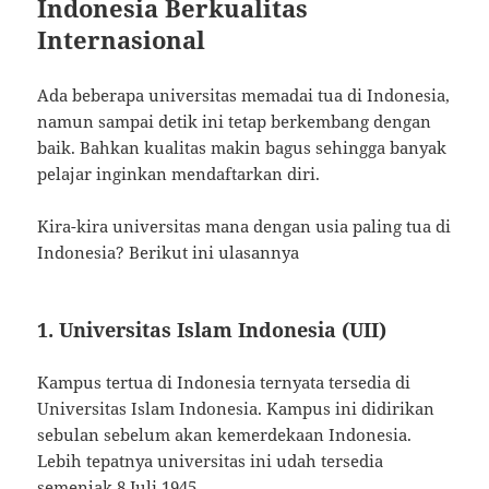
Indonesia Berkualitas
Internasional
Ada beberapa universitas memadai tua di Indonesia,
namun sampai detik ini tetap berkembang dengan
baik. Bahkan kualitas makin bagus sehingga banyak
pelajar inginkan mendaftarkan diri.
Kira-kira universitas mana dengan usia paling tua di
Indonesia? Berikut ini ulasannya
1. Universitas Islam Indonesia (UII)
Kampus tertua di Indonesia ternyata tersedia di
Universitas Islam Indonesia. Kampus ini didirikan
sebulan sebelum akan kemerdekaan Indonesia.
Lebih tepatnya universitas ini udah tersedia
semenjak 8 Juli 1945.