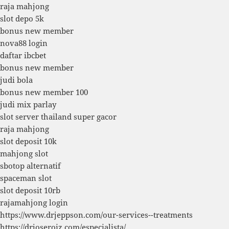
raja mahjong
slot depo 5k
bonus new member
nova88 login
daftar ibcbet
bonus new member
judi bola
bonus new member 100
judi mix parlay
slot server thailand super gacor
raja mahjong
slot deposit 10k
mahjong slot
sbotop alternatif
spaceman slot
slot deposit 10rb
rajamahjong login
https://www.drjeppson.com/our-services--treatments
https://drjoseroiz.com/especialista/