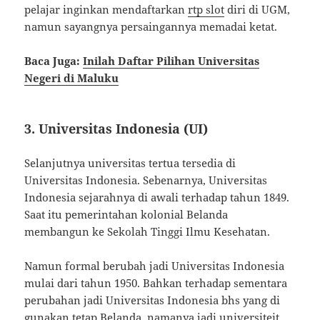
pelajar inginkan mendaftarkan
rtp slot
diri di UGM,
namun sayangnya persaingannya memadai ketat.
Baca Juga:
Inilah Daftar Pilihan Universitas
Negeri di Maluku
3. Universitas Indonesia (UI)
Selanjutnya universitas tertua tersedia di
Universitas Indonesia. Sebenarnya, Universitas
Indonesia sejarahnya di awali terhadap tahun 1849.
Saat itu pemerintahan kolonial Belanda
membangun ke Sekolah Tinggi Ilmu Kesehatan.
Namun formal berubah jadi Universitas Indonesia
mulai dari tahun 1950. Bahkan terhadap sementara
perubahan jadi Universitas Indonesia bhs yang di
gunakan tetap Belanda, namanya jadi universiteit