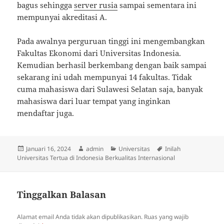
bagus sehingga
server rusia
sampai sementara ini
mempunyai akreditasi A.
Pada awalnya perguruan tinggi ini mengembangkan
Fakultas Ekonomi dari Universitas Indonesia.
Kemudian berhasil berkembang dengan baik sampai
sekarang ini udah mempunyai 14 fakultas. Tidak
cuma mahasiswa dari Sulawesi Selatan saja, banyak
mahasiswa dari luar tempat yang inginkan
mendaftar juga.
Diposkan
Penulis
Kategori
Tag
Januari 16, 2024
admin
Universitas
Inilah
pada
Universitas Tertua di Indonesia Berkualitas Internasional
Tinggalkan Balasan
Alamat email Anda tidak akan dipublikasikan.
Ruas yang wajib