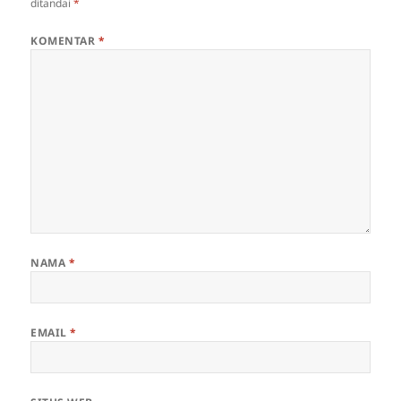
ditandai
*
KOMENTAR
*
NAMA
*
EMAIL
*