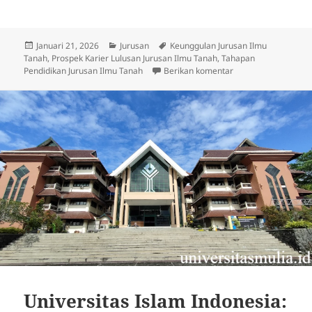
Diposkan
Kategori
Tag
Januari 21, 2026
Jurusan
Keunggulan Jurusan Ilmu
pada
Tanah
,
Prospek Karier Lulusan Jurusan Ilmu Tanah
,
Tahapan
untuk Jurusan Ilmu 
Pendidikan Jurusan Ilmu Tanah
Berikan komentar
Universitas Islam Indonesia: