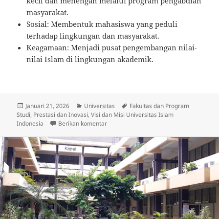
kecil dan menengah melalui program pengabdian
masyarakat.
Sosial: Membentuk mahasiswa yang peduli
terhadap lingkungan dan masyarakat.
Keagamaan: Menjadi pusat pengembangan nilai-
nilai Islam di lingkungan akademik.
Diposkan
Kategori
Tag
Januari 21, 2026
Universitas
Fakultas dan Program
pada
Studi
,
Prestasi dan Inovasi
,
Visi dan Misi Universitas Islam
untuk Universitas Islam Indonesia: Kam
Indonesia
Berikan komentar