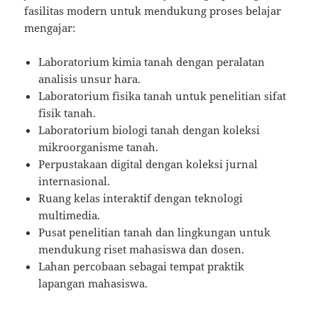
fasilitas modern untuk mendukung proses belajar
mengajar:
Laboratorium kimia tanah dengan peralatan
analisis unsur hara.
Laboratorium fisika tanah untuk penelitian sifat
fisik tanah.
Laboratorium biologi tanah dengan koleksi
mikroorganisme tanah.
Perpustakaan digital dengan koleksi jurnal
internasional.
Ruang kelas interaktif dengan teknologi
multimedia.
Pusat penelitian tanah dan lingkungan untuk
mendukung riset mahasiswa dan dosen.
Lahan percobaan sebagai tempat praktik
lapangan mahasiswa.