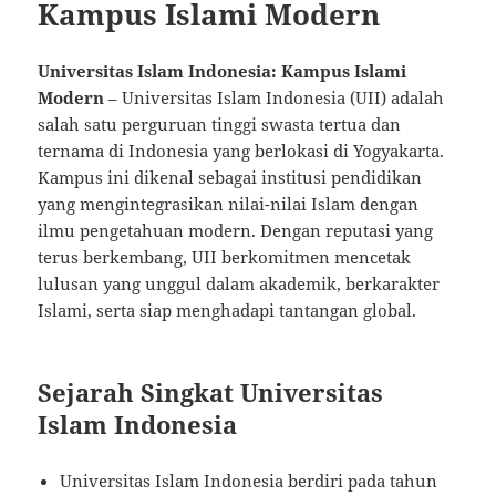
Kampus Islami Modern
Universitas Islam Indonesia: Kampus Islami
Modern
– Universitas Islam Indonesia (UII) adalah
salah satu perguruan tinggi swasta tertua dan
ternama di Indonesia yang berlokasi di Yogyakarta.
Kampus ini dikenal sebagai institusi pendidikan
yang mengintegrasikan nilai-nilai Islam dengan
ilmu pengetahuan modern. Dengan reputasi yang
terus berkembang, UII berkomitmen mencetak
lulusan yang unggul dalam akademik, berkarakter
Islami, serta siap menghadapi tantangan global.
Sejarah Singkat Universitas
Islam Indonesia
Universitas Islam Indonesia berdiri pada tahun