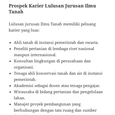
Prospek Karier Lulusan Jurusan Ilmu
Tanah
Lulusan jurusan Ilmu Tanah memiliki peluang
karier yang luas:
Ahli tanah di instansi pemerintah dan swasta.
Peneliti pertanian di lembaga riset nasional
maupun internasional.
Konsultan lingkungan di perusahaan dan
organisasi.
Tenaga ahli konservasi tanah dan air di instansi
pemerintah.
Akademisi sebagai dosen atau tenaga pengajar.
Wirausaha di bidang pertanian dan pengelolaan
lahan.
Manajer proyek pembangunan yang
berhubungan dengan tata ruang dan sumber