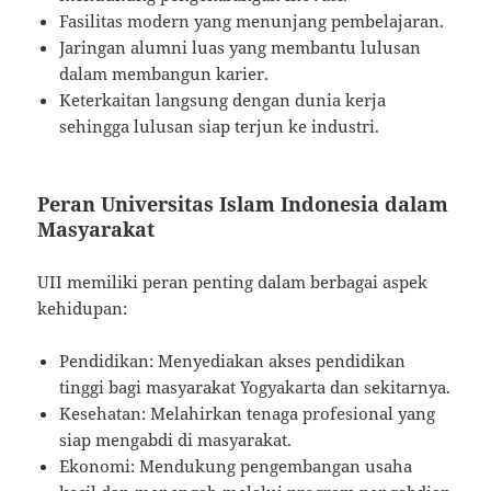
Fasilitas modern yang menunjang pembelajaran.
Jaringan alumni luas yang membantu lulusan
dalam membangun karier.
Keterkaitan langsung dengan dunia kerja
sehingga lulusan siap terjun ke industri.
Peran Universitas Islam Indonesia dalam
Masyarakat
UII memiliki peran penting dalam berbagai aspek
kehidupan:
Pendidikan: Menyediakan akses pendidikan
tinggi bagi masyarakat Yogyakarta dan sekitarnya.
Kesehatan: Melahirkan tenaga profesional yang
siap mengabdi di masyarakat.
Ekonomi: Mendukung pengembangan usaha