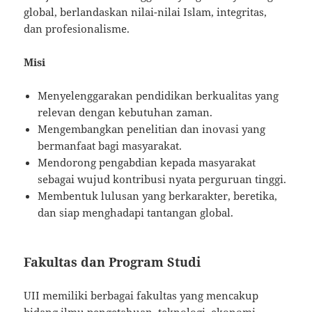
global, berlandaskan nilai-nilai Islam, integritas,
dan profesionalisme.
Misi
Menyelenggarakan pendidikan berkualitas yang
relevan dengan kebutuhan zaman.
Mengembangkan penelitian dan inovasi yang
bermanfaat bagi masyarakat.
Mendorong pengabdian kepada masyarakat
sebagai wujud kontribusi nyata perguruan tinggi.
Membentuk lulusan yang berkarakter, beretika,
dan siap menghadapi tantangan global.
Fakultas dan Program Studi
UII memiliki berbagai fakultas yang mencakup
bidang ilmu pengetahuan, teknologi, ekonomi,