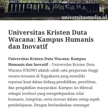
Universitas Kristen Duta
Wacana: Kampus Humanis
dan Inovatif
Universitas Kristen Duta Wacana: Kampus
Humanis dan Inovatif
– Universitas Kristen Duta
Wacana (UKDW) adalah salah satu perguruan tinggi
swasta ternama di Yogyakarta yang memiliki
reputasi kuat dalam bidang pendidikan, penelitian,
dan pengabdian masyarakat. Kampus ini dikenal
sebagai institusi yang mengedepankan nilai
humanis, integritas, serta inovasi dalam setiap aspek
pembelajaran. Dengan berlandaskan semangat