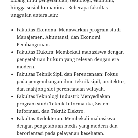
hingga sosial humaniora. Beberapa fakultas
unggulan antara lain:
Fakultas Ekonomi: Menawarkan program studi
Manajemen, Akuntansi, dan Ekonomi
Pembangunan.
Fakultas Hukum: Membekali mahasiswa dengan
pengetahuan hukum yang relevan dengan era
modern.
Fakultas Teknik Sipil dan Perencanaan: Fokus
pada pengembangan ilmu teknik sipil, arsitektur,
dan
mahjong slot
perencanaan wilayah.
Fakultas Teknologi Industri: Menyediakan
program studi Teknik Informatika, Sistem
Informasi, dan Teknik Elektro.
Fakultas Kedokteran: Membekali mahasiswa
dengan pengetahuan medis yang modern dan
berorientasi pada pelayanan kesehatan.