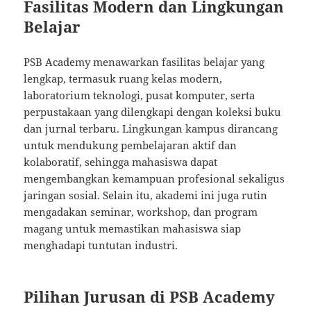
Fasilitas Modern dan Lingkungan
Belajar
PSB Academy menawarkan fasilitas belajar yang
lengkap, termasuk ruang kelas modern,
laboratorium teknologi, pusat komputer, serta
perpustakaan yang dilengkapi dengan koleksi buku
dan jurnal terbaru. Lingkungan kampus dirancang
untuk mendukung pembelajaran aktif dan
kolaboratif, sehingga mahasiswa dapat
mengembangkan kemampuan profesional sekaligus
jaringan sosial. Selain itu, akademi ini juga rutin
mengadakan seminar, workshop, dan program
magang untuk memastikan mahasiswa siap
menghadapi tuntutan industri.
Pilihan Jurusan di PSB Academy