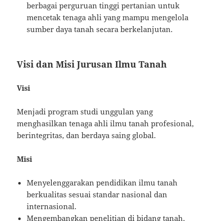
berbagai perguruan tinggi pertanian untuk
mencetak tenaga ahli yang mampu mengelola
sumber daya tanah secara berkelanjutan.
Visi dan Misi Jurusan Ilmu Tanah
Visi
Menjadi program studi unggulan yang
menghasilkan tenaga ahli ilmu tanah profesional,
berintegritas, dan berdaya saing global.
Misi
Menyelenggarakan pendidikan ilmu tanah
berkualitas sesuai standar nasional dan
internasional.
Mengembangkan penelitian di bidang tanah,