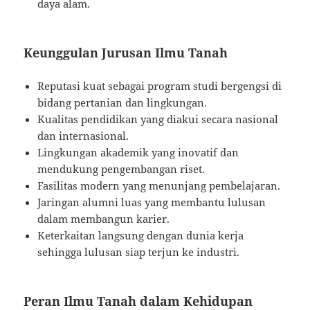
daya alam.
Keunggulan Jurusan Ilmu Tanah
Reputasi kuat sebagai program studi bergengsi di
bidang pertanian dan lingkungan.
Kualitas pendidikan yang diakui secara nasional
dan internasional.
Lingkungan akademik yang inovatif dan
mendukung pengembangan riset.
Fasilitas modern yang menunjang pembelajaran.
Jaringan alumni luas yang membantu lulusan
dalam membangun karier.
Keterkaitan langsung dengan dunia kerja
sehingga lulusan siap terjun ke industri.
Peran Ilmu Tanah dalam Kehidupan