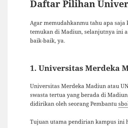
Daftar Pilihan Unive
Agar memudahkanmu tahu apa saja 
temukan di Madiun, selanjutnya ini a
baik-baik, ya.
1. Universitas Merdeka 
Universitas Merdeka Madiun atau 
swasta tertua yang berada di Madiun.
didirikan oleh seorang Pembantu
sbo
Tujuan utama pendirian kampus ini