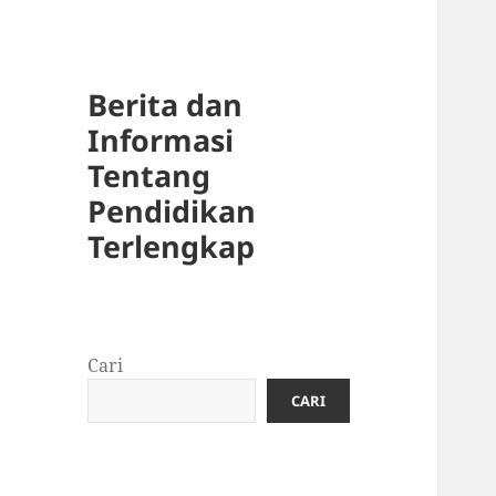
Berita dan
Informasi
Tentang
Pendidikan
Terlengkap
Cari
CARI