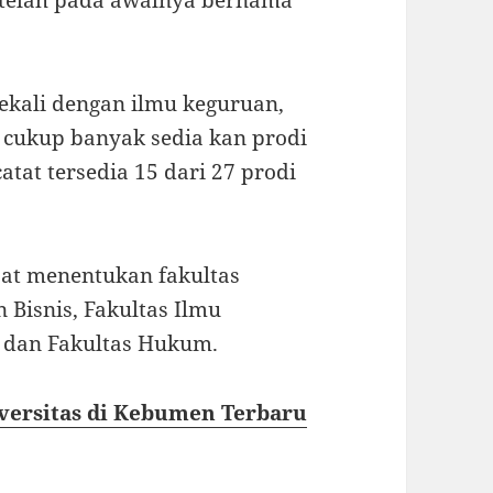
setelah pada awalnya bernama
ekali dengan ilmu keguruan,
i cukup banyak sedia kan prodi
atat tersedia 15 dari 27 prodi
pat menentukan fakultas
 Bisnis, Fakultas Ilmu
k dan Fakultas Hukum.
versitas di Kebumen Terbaru