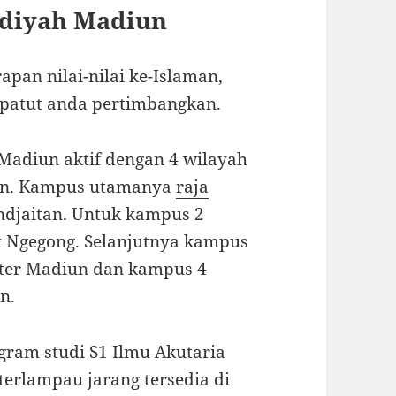
adiyah Madiun
pan nilai-nilai ke-Islaman,
patut anda pertimbangkan.
Madiun aktif dengan 4 wilayah
iun. Kampus utamanya
raja
ndjaitan. Untuk kampus 2
t Ngegong. Selanjutnya kampus
nter Madiun dan kampus 4
n.
gram studi S1 Ilmu Akutaria
terlampau jarang tersedia di