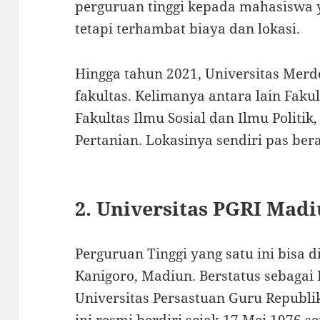
perguruan tinggi kepada mahasisw
tetapi terhambat biaya dan lokasi.
Hingga tahun 2021, Universitas Mer
fakultas. Kelimanya antara lain Fak
Fakultas Ilmu Sosial dan Ilmu Politik
Pertanian. Lokasinya sendiri pas ber
2. Universitas PGRI Mad
Perguruan Tinggi yang satu ini bisa d
Kanigoro, Madiun. Berstatus sebagai 
Universitas Persastuan Guru Republik