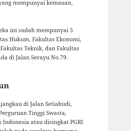
a yang mempunyai kemauan,
deka ini sudah mempunyai 5
ultas Hukum, Fakultas Ekonomi,
, Fakultas Teknik, dan Fakultas
ada di Jalan Serayu No.79.
iun
ijangkau di Jalan Setiabudi,
Perguruan Tinggi Swasta,
 Indonesia atau disingkat PGRI