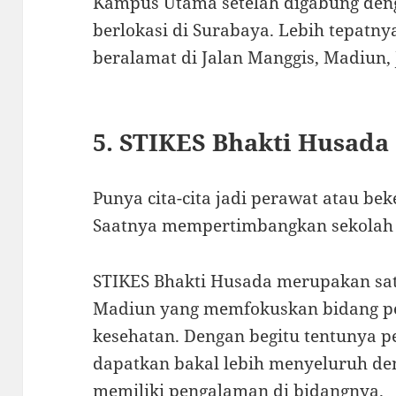
Kampus Utama setelah digabung de
berlokasi di Surabaya. Lebih tepat
beralamat di Jalan Manggis, Madiun,
5. STIKES Bhakti Husada
Punya cita-cita jadi perawat atau bek
Saatnya mempertimbangkan sekolah t
STIKES Bhakti Husada merupakan satu
Madiun yang memfokuskan bidang p
kesehatan. Dengan begitu tentunya 
dapatkan bakal lebih menyeluruh d
memiliki pengalaman di bidangnya.