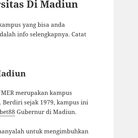
rsitas Di Madiun
kampus yang bisa anda
dalah info selengkapnya. Catat
Madiun
UNMER merupakan kampus
 Berdiri sejak 1979, kampus ini
bet88
Gubernur di Madiun.
 hanyalah untuk mengimbuhkan