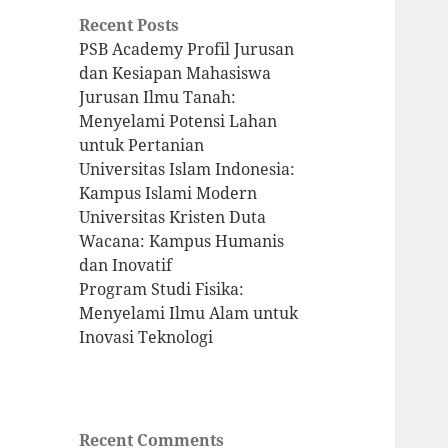
Recent Posts
PSB Academy Profil Jurusan
dan Kesiapan Mahasiswa
Jurusan Ilmu Tanah:
Menyelami Potensi Lahan
untuk Pertanian
Universitas Islam Indonesia:
Kampus Islami Modern
Universitas Kristen Duta
Wacana: Kampus Humanis
dan Inovatif
Program Studi Fisika:
Menyelami Ilmu Alam untuk
Inovasi Teknologi
Recent Comments